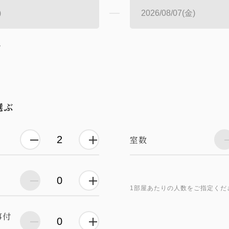
し
選ぶ
室数
1部屋あたりの人数をご指定くだ
事付