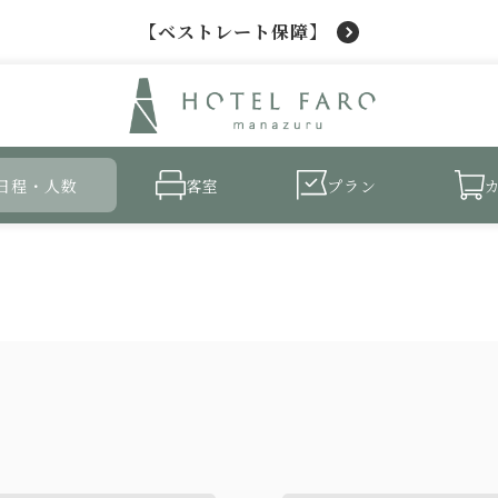
【ベストレート保障】
日程・人数
客室
プラン